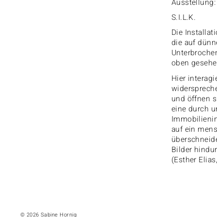
Ausstellung:
S.I.L.K.
Die Installa
die auf dünn
Unterbrochen
oben gesehen
Hier interag
widerspreche
und öffnen s
eine durch u
Immobilieni
auf ein mens
überschneide
Bilder hindu
(Esther Elias
© 2026 Sabine Hornig