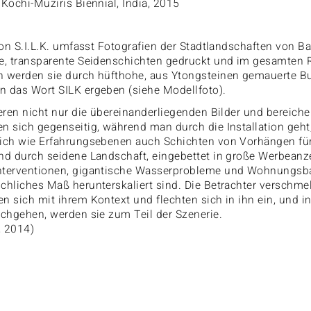
 Kochi-Muziris Biennial, India, 2015
tion S.I.L.K. umfasst Fotografien der Stadtlandschaften von B
e, transparente Seidenschichten gedruckt und im gesamten Ra
 werden sie durch hüfthohe, aus Ytongsteinen gemauerte B
 das Wort SILK ergeben (siehe Modellfoto).
ieren nicht nur die übereinanderliegenden Bilder und bereiche
n sich gegenseitig, während man durch die Installation geht,
ich wie Erfahrungsebenen auch Schichten von Vorhängen für 
nd durch seidene Landschaft, eingebettet in große Werbeanze
nterventionen, gigantische Wasserprobleme und Wohnungsba
chliches Maß herunterskaliert sind. Die Betrachter verschmel
n sich mit ihrem Kontext und flechten sich in ihn ein, und i
rchgehen, werden sie zum Teil der Szenerie.
, 2014)