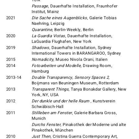
Passage
, Dauerhafte Installation, Fraunhofer
Institut, Mainz
2021
Die Sache eines Augenblicks
, Galerie Tobias
Naehring, Leipzig
Quarantine
, Berlin-Weekly, Berlin
2020
La Guardia Vistas
, Dauerhafte Installation,
LaGuardia Flughafen, New York
2019
Shadows
, Dauerhafte Installation, Sydney
International Towers in BARANGAROO, Sydney
2015
Nomadicity
, Museo Nivola Orani, Italien
2014
Fotoarbeiten und Modelle
, Drawing Room,
Hamburg
2013-14
Double Transparency, Sensory Spaces 2
,
Boijmans van Beuningen Museum, Rotterdam
2013
Transparent Things
, Tanya Bonakdar Gallery, New
York, NY, USA
2012
Der dunkle und der helle Raum
, Kunstverein
Schwäbisch-Hall
2011
Stillleben am Fenster
, Galerie Barbara Gross,
Munich
Durchs Fenster
, Pinakothek der Moderne und alte
Pinakothek, München
2010
Just Then
, Cristina Guerra Contemporary Art,