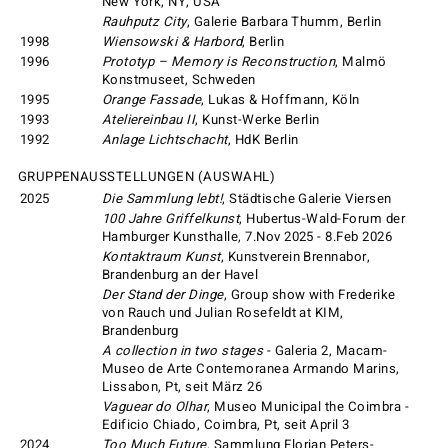
New York, NY, USA
Rauhputz City
, Galerie Barbara Thumm, Berlin
1998
Wiensowski & Harbord
, Berlin
1996
Prototyp – Memory is Reconstruction
, Malmö
Konstmuseet, Schweden
1995
Orange Fassade
, Lukas & Hoffmann, Köln
1993
Ateliereinbau II
, Kunst-Werke Berlin
1992
Anlage Lichtschacht
, HdK Berlin
GRUPPENAUSSTELLUNGEN (AUSWAHL)
2025
Die Sammlung lebt!
, Städtische Galerie Viersen
100 Jahre Griffelkunst
, Hubertus-Wald-Forum der
Hamburger Kunsthalle, 7.Nov 2025 - 8.Feb 2026
Kontaktraum Kunst
, Kunstverein Brennabor,
Brandenburg an der Havel
Der Stand der Dinge
, Group show with Frederike
von Rauch und Julian Rosefeldt at KIM,
Brandenburg
A collection in two stages
- Galeria 2, Macam-
Museo de Arte Contemoranea Armando Marins,
Lissabon, Pt, seit März 26
Vaguear do Olhar
, Museo Municipal the Coimbra -
Edificio Chiado, Coimbra, Pt, seit April 3
2024
Too Much Future
, Sammlung Florian Peters-