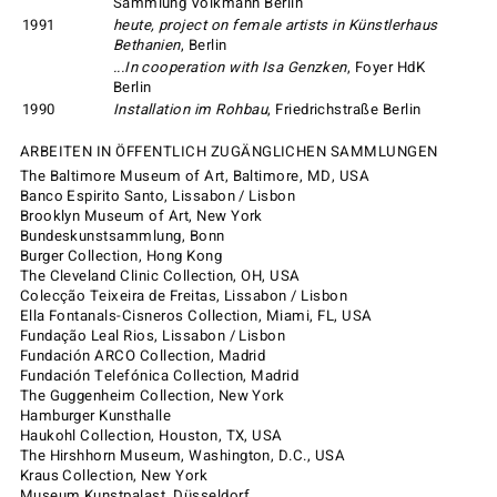
Sammlung Volkmann Berlin
1991
heute, project on female artists in Künstlerhaus
Bethanien
, Berlin
...In cooperation with Isa Genzken
, Foyer HdK
Berlin
1990
Installation im Rohbau
, Friedrichstraße Berlin
ARBEITEN IN ÖFFENTLICH ZUGÄNGLICHEN SAMMLUNGEN
The Baltimore Museum of Art, Baltimore, MD, USA
Banco Espirito Santo, Lissabon / Lisbon
Brooklyn Museum of Art, New York
Bundeskunstsammlung, Bonn
Burger Collection, Hong Kong
The Cleveland Clinic Collection, OH, USA
Colecção Teixeira de Freitas, Lissabon / Lisbon
Ella Fontanals-Cisneros Collection, Miami, FL, USA
Fundação Leal Rios, Lissabon / Lisbon
Fundación ARCO Collection, Madrid
Fundación Telefónica Collection, Madrid
The Guggenheim Collection, New York
Hamburger Kunsthalle
Haukohl Collection, Houston, TX, USA
The Hirshhorn Museum, Washington, D.C., USA
Kraus Collection, New York
Museum Kunstpalast, Düsseldorf