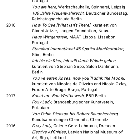
Portugal
You are here
, Werkschauhalle, Spinnerei, Leipzig
100 Jahre Frauenwahlrecht
, Deutscher Bundestag,
Reichstagsgebäude Berlin
2018
How To See [What Isn’t There]
, kuratiert von
Gianni Jetzer, Langen Foundation, Neuss
Haus Wittgenstein
, MAAT Lisboa, Lissabon,
Portugal
Standard International #5 Spatial Manifestation
,
Glint, Berlin
Ich bin ein Riss, ich will durch Wände gehen
,
kuratiert von Stephan Gripp, Salon Dahlmann,
Berlin
You´ve eaten Roses, now you´ll drink the Moon!
,
kuratiert von Nicolas de Oliveira and Nicola Oxley,
Forum Arte Braga, Braga, Portugal
2017
Kunst-am-Bau-Wettbewerb
, BBR Berlin
Foxy Lady
, Brandenburgischer Kunstverein,
Potsdam
Von Pablo Picasso bis Robert Rauschenberg
,
Kunstsammlungen Chemnitz, Chemnitz
2016
Foxy Lady
, Galerie Gebr. Lehmann, Dresden
Elective Affinities
, Latvian National Museum of
Art, Riga, Lettland