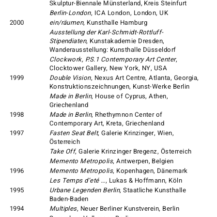
Skulptur-Biennale Münsterland, Kreis Steinfurt
Berlin-London
, ICA London, London, UK
2000
ein/räumen
, Kunsthalle Hamburg
Ausstellung der Karl-Schmidt-Rottluff-
Stipendiaten
, Kunstakademie Dresden,
Wanderausstellung: Kunsthalle Düsseldorf
Clockwork, P.S.1 Contemporary Art Center
,
Clocktower Gallery, New York, NY, USA
1999
Double Vision
, Nexus Art Centre, Atlanta, Georgia,
Konstruktionszeichnungen, Kunst-Werke Berlin
Made in Berlin
, House of Cyprus, Athen,
Griechenland
1998
Made in Berlin
, Rhethymnon Center of
Contemporary Art, Kreta, Griechenland
1997
Fasten Seat Belt
, Galerie Krinzinger, Wien,
Österreich
Take Off
, Galerie Krinzinger Bregenz, Österreich
Memento Metropolis
, Antwerpen, Belgien
1996
Memento Metropolis
, Kopenhagen, Dänemark
Les Temps d’eté …
, Lukas & Hoffmann, Köln
1995
Urbane Legenden Berlin
, Staatliche Kunsthalle
Baden-Baden
1994
Multiples
, Neuer Berliner Kunstverein, Berlin