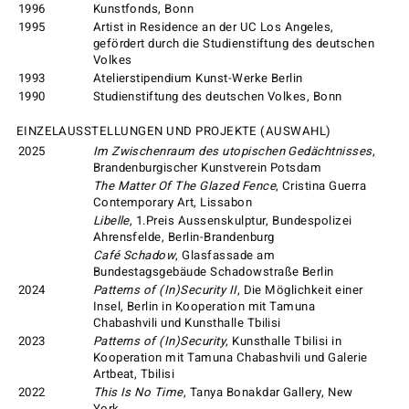
1996
Kunstfonds, Bonn
1995
Artist in Residence an der UC Los Angeles,
gefördert durch die Studienstiftung des deutschen
Volkes
1993
Atelierstipendium Kunst-Werke Berlin
1990
Studienstiftung des deutschen Volkes, Bonn
EINZELAUSSTELLUNGEN UND PROJEKTE (AUSWAHL)
2025
Im Zwischenraum des utopischen Gedächtnisses
,
Brandenburgischer Kunstverein Potsdam
The Matter Of The Glazed Fence
, Cristina Guerra
Contemporary Art, Lissabon
Libelle
, 1.Preis Aussenskulptur, Bundespolizei
Ahrensfelde, Berlin-Brandenburg
Café Schadow
, Glasfassade am
Bundestagsgebäude Schadowstraße Berlin
2024
Patterns of (In)Security II
, Die Möglichkeit einer
Insel, Berlin in Kooperation mit Tamuna
Chabashvili und Kunsthalle Tbilisi
2023
Patterns of (In)Security
, Kunsthalle Tbilisi in
Kooperation mit Tamuna Chabashvili und Galerie
Artbeat, Tbilisi
2022
This Is No Time
, Tanya Bonakdar Gallery, New
York