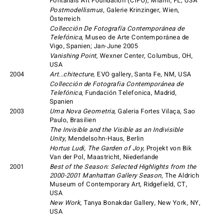
Fontanals Art Foundation (CIFO), Miami, FL, USA
Postmodellismus
, Galerie Krinzinger, Wien,
Österreich
Collección De Fotografía Contemporánea de
Telefónica
, Museo de Arte Contemporánea de
Vigo, Spanien; Jan-June 2005
Vanishing Point
, Wexner Center, Columbus, OH,
USA
2004
Art...chitecture
, EVO gallery, Santa Fe, NM, USA
Collección de Fotografia Contemporánea de
Telefónica
, Fundación Telefonica, Madrid,
Spanien
2003
Uma Nova Geometria
, Galeria Fortes Vilaça, Sao
Paulo, Brasilien
The Invisible and the Visible as an Indivisible
Unity
, Mendelsohn-Haus, Berlin
Hortus Ludi, The Garden of Joy
, Projekt von Bik
Van der Pol, Maastricht, Niederlande
2001
Best of the Season: Selected Highlights from the
2000-2001 Manhattan Gallery Season
, The Aldrich
Museum of Contemporary Art, Ridgefield, CT,
USA
New Work
, Tanya Bonakdar Gallery, New York, NY,
USA