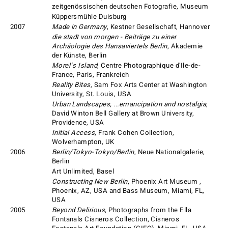
zeitgenössischen deutschen Fotografie, Museum
Küppersmühle Duisburg
2007
Made in Germany
, Kestner Gesellschaft, Hannover
die stadt von morgen - Beiträge zu einer
Archäologie des Hansaviertels Berlin
, Akademie
der Künste, Berlin
Morel´s Island
, Centre Photographique d'Ile-de-
France, Paris, Frankreich
Reality Bites
, Sam Fox Arts Center at Washington
University, St. Louis, USA
Urban Landscapes, ...emancipation and nostalgia
,
David Winton Bell Gallery at Brown University,
Providence, USA
Initial Access
, Frank Cohen Collection,
Wolverhampton, UK
2006
Berlin/Tokyo-Tokyo/Berlin
, Neue Nationalgalerie,
Berlin
Art Unlimited, Basel
Constructing New Berlin
, Phoenix Art Museum ,
Phoenix, AZ, USA and Bass Museum, Miami, FL,
USA
2005
Beyond Delirious
, Photographs from the Ella
Fontanals Cisneros Collection, Cisneros