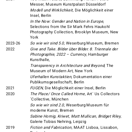
Messer, Museum Kunstpalast Düsseldorf
Modell und Wirklichkeit
, Die Möglichkeit einer
Insel, Berlin
In the Now: Gender and Nation in Europe
,
Selections from the Sir Mark Fehrs Haukohl
Photography Collection, Brooklyn Museum, New
York
2023-26
So wie wir sind 5.0
, Weserburg Museum, Bremen
2022
Give and Take. Bilder über Bilder. 8. Triennale der
Photographie, 2022 – Currency
, Hamburger
Kunsthalle,
Transparency in Architecture and Beyond
, The
Museum of Modern Art, New York
Uferhallen Kunstaktien
, Dokumentation einer
Publikumsgesellschaft, Berlin
2021
FUGEN
, Die Möglichkeit einer Insel, Berlin
2020
The Place/ Once Called Home
, Art´ Us Collectors
´Collective, München
So wie wir sind 2.0
, Weserburg Museum für
moderne Kunst, Bremen
Sabine Hornig, Kriwet, Matt Mullican, Bridget Riley
,
Galerie Tobias Nehring, Leipzig
2019
Fiction and Fabrication
, MAAT Lisboa, Lissabon,