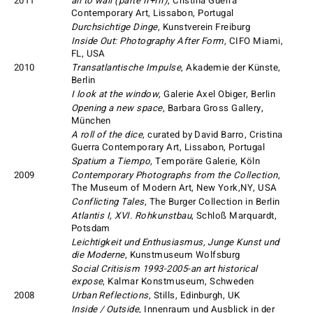
2011
all to wall (parte II+III)
, Cristina Guerra
Contemporary Art, Lissabon, Portugal
Durchsichtige Dinge
, Kunstverein Freiburg
Inside Out: Photography After Form
, CIFO Miami,
FL, USA
2010
Transatlantische Impulse
, Akademie der Künste,
Berlin
I look at the window
, Galerie Axel Obiger, Berlin
Opening a new space
, Barbara Gross Gallery,
München
A roll of the dice
, curated by David Barro, Cristina
Guerra Contemporary Art, Lissabon, Portugal
Spatium a Tiempo
, Temporäre Galerie, Köln
2009
Contemporary Photographs from the Collection
,
The Museum of Modern Art, New York,NY, USA
Conflicting Tales
, The Burger Collection in Berlin
Atlantis I, XVI. Rohkunstbau
, Schloß Marquardt,
Potsdam
Leichtigkeit und Enthusiasmus, Junge Kunst und
die Moderne
, Kunstmuseum Wolfsburg
Social Critisism 1993-2005-an art historical
expose
, Kalmar Konstmuseum, Schweden
2008
Urban Reflections
, Stills, Edinburgh, UK
Inside / Outside
, Innenraum und Ausblick in der