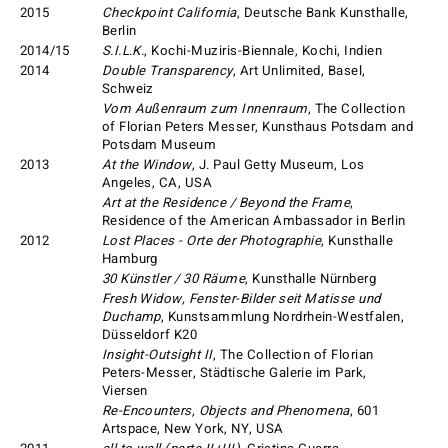
2015
Checkpoint California
, Deutsche Bank Kunsthalle,
Berlin
2014/15
S.I.L.K.
, Kochi-Muziris-Biennale, Kochi, Indien
2014
Double Transparency
, Art Unlimited, Basel,
Schweiz
Vom Außenraum zum Innenraum
, The Collection
of Florian Peters Messer, Kunsthaus Potsdam and
Potsdam Museum
2013
At the Window
, J. Paul Getty Museum, Los
Angeles, CA, USA
Art at the Residence / Beyond the Frame
,
Residence of the American Ambassador in Berlin
2012
Lost Places - Orte der Photographie
, Kunsthalle
Hamburg
30 Künstler / 30 Räume
, Kunsthalle Nürnberg
Fresh Widow, Fenster-Bilder seit Matisse und
Duchamp
, Kunstsammlung Nordrhein-Westfalen,
Düsseldorf K20
Insight-Outsight II
, The Collection of Florian
Peters-Messer, Städtische Galerie im Park,
Viersen
Re-Encounters, Objects and Phenomena
, 601
Artspace, New York, NY, USA